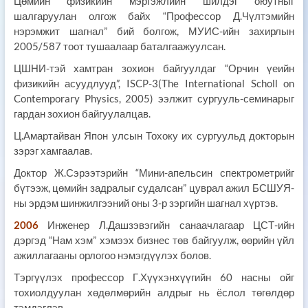
Цөмийн физикийн мэргэжлийн шилдэг оюутныг
шалгаруулан олгож байх “Профессор Д.Чүлтэмийн
нэрэмжит шагнал” бий болгож, МУИС-ийн захирлын
2005/587 тоот тушаалаар баталгаажуулсан.
ЦШНИ-тэй хамтран зохион байгуулдаг “Орчин үеийн
физикийн асуудлууд”, ISCP-3(The International Scholl on
Contemporary Physics, 2005) ээлжит сургууль-семинарыг
гардан зохион байгуулалцав.
Ц.Амартайван Япон улсын Тохоку их сургуульд докторын
зэрэг хамгаалав.
Доктор Ж.Сэрээтэрийн “Мини-апельсин спектрометрийг
бүтээж, цөмийн задралыг судалсан” цуврал ажил БСШУЯ-
ны эрдэм шинжилгээний оны 3-р зэргийн шагнал хүртэв.
2006
Инженер Л.Дашзэвэгийн санаачлагаар ЦСТ-ийн
дэргэд “Нам хэм” хэмээх бизнес төв байгуулж, өөрийн үйл
ажиллагааны орлогоо нэмэгдүүлэх болов.
Тэргүүлэх профессор Г.Хүүхэнхүүгийн 60 насны ойг
тохиолдуулан хөдөлмөрийн алдрыг нь ёслол төгөлдөр
тэмдэглэв.