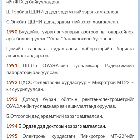
ийн ФТХ-д байгуулагдсан.
Ш.Гэрбиш ЦШНИ-д дэд эрдэмтний зэрэг хамгаалсан.
С.Энхбат ЦШНИ-д дэд эрдэмтний зэрэг хамгаалсан.
1990
Буудайны уураглаг чанарыг азотоор нь тодорхойлох
арга боловсруулж, “Уураг” багаж зохион бүтээсэн.
Цөмийн хавсрага судалгааны лабораторийн барилга
ашиглалтанд орсон.
1991
ЦШЛ-т ОУАЭА-ийн тусламжаар Радиохимийн
лаборатори байгуулсан.
1992
ЦХСС-тЭлектроны хурдасгуур – Микротрон МТ22 –
ыг суурилуулсан.
1993
Дотоод бүрэн ойлтын рентген-спектрометрийг
ОУАЭА-ийн тусламжаар авч ашиглалтанд оруулав.
Б.Отгоолой дэд эрдэмтний зэрэг хамгаалсан.
1994
Б.Эрдэв
дэд докторын зэрэг хамгаалсан
.
1995
Электроны хурдасгагч “Микротрон МТ-22”-ийг