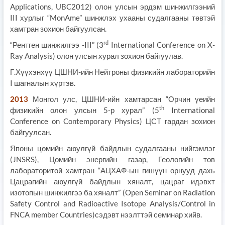
Applications, UBC2012) олон улсын эрдэм шинжилгээний
III хурлыг “MonAme” шинжлэх ухааны судалгааны төвтэй
хамтран зохион байгуулсан.
rd
“Рентген шинжилгээ -III” (3
International Conference on X-
Ray Analysis) олон улсын хурал зохион байгуулав.
Г.Хүүхэнхүү ЦШНИ-ийн Нейтроны физикийн лабораторийн
I шагналын хүртэв.
2013
Монгол улс, ЦШНИ-ийн хамтарсан “Орчин үеийн
th
физикийн олон улсын 5-р хурал” (5
International
Conference on Contemporary Physics) ЦСТ гардан зохион
байгуулсан.
Японы цөмийн аюулгүй байдлын судалгааны нийгэмлэг
(JNSRS), Цөмийн энергийн газар, Геологийн төв
лабораторитой хамтран “АЦХАФ-ын гишүүн орнууд дахь
Цацрагийн аюулгүй байдлын хяналт, цацраг идэвхт
изотопын шинжилгээ ба хяналт” (Open Seminar on Radiation
Safety Control and Radioactive Isotope Analysis/Control in
FNCA member Countries)сэдэвт нээлттэй семинар хийв.