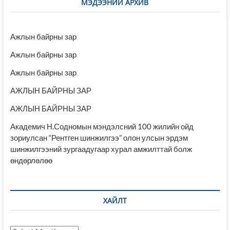
МЭДЭЭНИЙ АРХИВ
Ажлын байрны зар
Ажлын байрны зар
Ажлын байрны зар
АЖЛЫН БАЙРНЫ ЗАР
АЖЛЫН БАЙРНЫ ЗАР
Академич Н.Содномын мэндэлсний 100 жилийн ойд
зориулсан “Рентген шинжилгээ” олон улсын эрдэм
шинжилгээний зургаадугаар хурал амжилттай болж
өндөрлөлөө
ХАЙЛТ