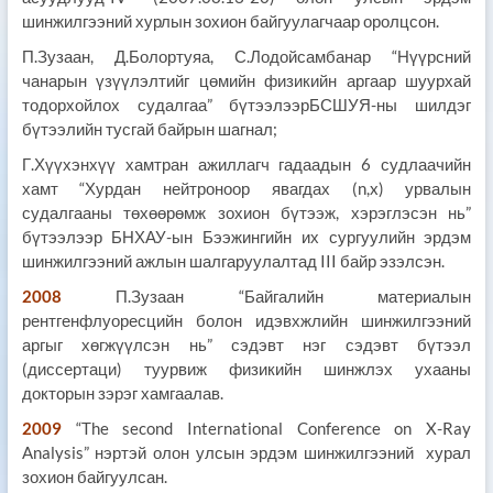
шинжилгээний хурлын зохион байгуулагчаар оролцсон.
П.Зузаан, Д.Болортуяа, С.Лодойсамбанар “Нүүрсний
чанарын үзүүлэлтийг цөмийн физикийн аргаар шуурхай
тодорхойлох судалгаа” бүтээлээрБСШУЯ-ны шилдэг
бүтээлийн тусгай байрын шагнал;
Г.Хүүхэнхүү хамтран ажиллагч гадаадын 6 судлаачийн
хамт “Хурдан нейтроноор явагдах (n,x) урвалын
судалгааны төхөөрөмж зохион бүтээж, хэрэглэсэн нь”
бүтээлээр БНХАУ-ын Бээжингийн их сургуулийн эрдэм
шинжилгээний ажлын шалгаруулалтад III байр эзэлсэн.
2008
П.Зузаан “Байгалийн материалын
рентгенфлуоресцийн болон идэвхжлийн шинжилгээний
аргыг хөгжүүлсэн нь” сэдэвт нэг сэдэвт бүтээл
(диссертаци) туурвиж физикийн шинжлэх ухааны
докторын зэрэг хамгаалав.
2009
“The second International Conference on X-Ray
Analysis” нэртэй олон улсын эрдэм шинжилгээний хурал
зохион байгуулсан.