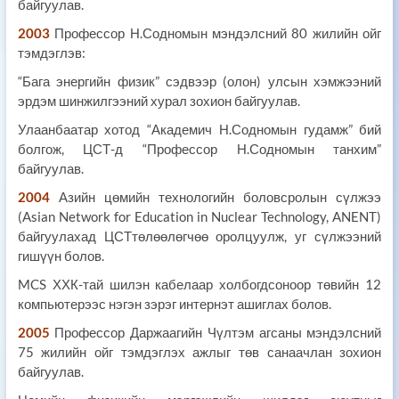
байгуулав.
2003
Профессор Н.Содномын мэндэлсний 80 жилийн ойг
тэмдэглэв:
“Бага энергийн физик” сэдвээр (олон) улсын хэмжээний
эрдэм шинжилгээний хурал зохион байгуулав.
Улаанбаатар хотод “Академич Н.Содномын гудамж” бий
болгож, ЦСТ-д “Профессор Н.Содномын танхим”
байгуулав.
2004
Азийн цөмийн технологийн боловсролын сүлжээ
(Asian Network for Education in Nuclear Technology, ANENT)
байгуулахад ЦСТтөлөөлөгчөө оролцуулж, уг сүлжээний
гишүүн болов.
MCS ХХК-тай шилэн кабелаар холбогдсоноор төвийн 12
компьютерээс нэгэн зэрэг интернэт ашиглах болов.
2005
Профессор Даржаагийн Чүлтэм агсаны мэндэлсний
75 жилийн ойг тэмдэглэх ажлыг төв санаачлан зохион
байгуулав.