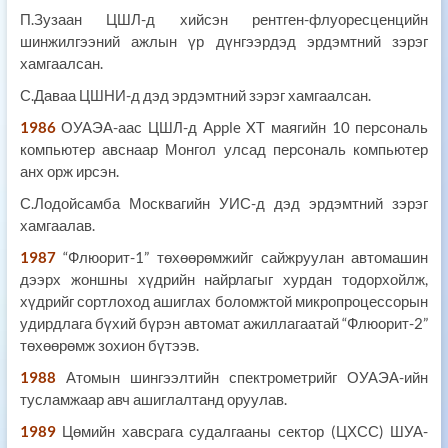
П.Зузаан ЦШЛ-д хийсэн рентген-флуоресценцийн
шинжилгээний ажлын үр дүнгээрдэд эрдэмтний зэрэг
хамгаалсан.
С.Даваа ЦШНИ-д дэд эрдэмтний зэрэг хамгаалсан.
1986
ОУАЭА-аас ЦШЛ-д Apple XT маягийн 10 персональ
компьютер авснаар Монгол улсад персональ компьютер
анх орж ирсэн.
С.Лодойсамба Москвагийн УИС-д дэд эрдэмтний зэрэг
хамгаалав.
1987
“Флюорит-1” төхөөрөмжийг сайжруулан автомашин
дээрх жоншны хүдрийн найрлагыг хурдан тодорхойлж,
хүдрийг сортлоход ашиглах боломжтой микропроцессорын
удирдлага бүхий бүрэн автомат ажиллагаатай “Флюорит-2”
төхөөрөмж зохион бүтээв.
1988
Атомын шингээлтийн спектрометрийг ОУАЭА-ийн
тусламжаар авч ашиглалтанд оруулав.
1989
Цөмийн хавсрага судалгааны сектор (ЦХСС) ШУА-