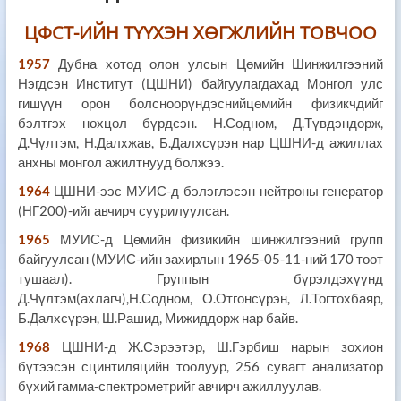
ЦФСТ-ИЙН ТҮҮХ
Э
Н ХӨГЖЛИЙН
ТОВЧОО
1957
Дубна хотод олон улсын Цөмийн Шинжилгээний
Нэгдсэн Институт (ЦШНИ) байгуулагдахад Монгол улс
гишүүн орон болсноорүндэснийцөмийн физикчдийг
бэлтгэх нөхцөл бүрдсэн. Н.Содном, Д.Түвдэндорж,
Д.Чүлтэм, Н.Далхжав, Б.Далхсүрэн нар ЦШНИ-д ажиллах
анхны монгол ажилтнууд болжээ.
1964
ЦШНИ-ээс МУИС-д бэлэглэсэн нейтроны генератор
(НГ200)-ийг авчирч суурилуулсан.
1965
МУИС-д Цөмийн физикийн шинжилгээний групп
байгуулсан (МУИС-ийн захирлын 1965-05-11-ний 170 тоот
тушаал). Группын бүрэлдэхүүнд
Д.Чүлтэм(ахлагч),Н.Содном, О.Отгонсүрэн, Л.Тогтохбаяр,
Б.Далхсүрэн, Ш.Рашид, Мижиддорж нар байв.
1968
ЦШНИ-д Ж.Сэрээтэр, Ш.Гэрбиш нарын зохион
бүтээсэн сцинтиляцийн тоолуур, 256 сувагт анализатор
бүхий гамма-спектрометрийг авчирч ажиллуулав.