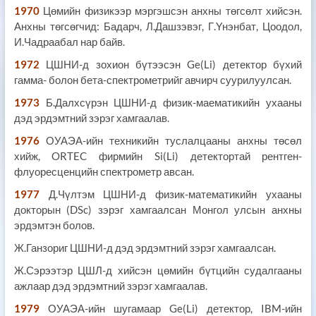
1970
Цөмийн физикээр мэргэшсэн анхны төгсөлт хийсэн.
Анхны төгсөгчид: Бадарч, Л.Дашзэвэг, Г.Yнэнбат, Цоодол,
И.Чадраабал нар байв.
1972
ЦШНИ-д зохион бүтээсэн Ge(Li) детектор бүхий
гамма- болон бета-спектрометрийг авчирч суурилуулсан.
1973
Б.Далхсүрэн ЦШНИ-д физик-маематикийн ухааны
дэд эрдэмтний зэрэг хамгаалав.
1976
ОУАЭА-ийн техникийн туслалцааны анхны төсөл
хийж, ORTEC фирмийн Si(Li) детектортай рентген-
флуоресценцийн спектрометр авсан.
1977
Д.Чүлтэм ЦШНИ-д физик-математикийн ухааны
докторын (DSc) зэрэг хамгаалсан Монгол улсын анхны
эрдэмтэн болов.
Ж.Ганзориг ЦШНИ-д дэд эрдэмтний зэрэг хамгаалсан.
Ж.Сэрээтэр ЦШЛ-д хийсэн цөмийн бүтцийн судалгааны
ажлаар дэд эрдэмтний зэрэг хамгаалав.
1979
ОУАЭА-ийн шугамаар Ge(Li) детектор, IBM-ийн