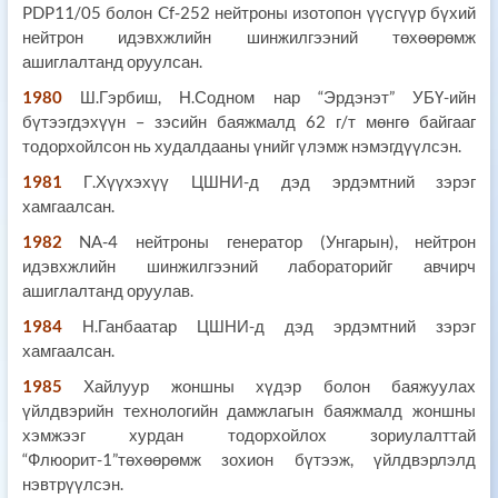
PDP11/05 болон Cf-252 нейтроны изотопон үүсгүүр бүхий
нейтрон идэвхжлийн шинжилгээний төхөөрөмж
ашиглалтанд оруулсан.
1980
Ш.Гэрбиш, Н.Содном нар “Эрдэнэт” УБҮ-ийн
бүтээгдэхүүн – зэсийн баяжмалд 62 г/т мөнгө байгааг
тодорхойлсон нь худалдааны үнийг үлэмж нэмэгдүүлсэн.
1981
Г.Хүүхэхүү ЦШНИ-д дэд эрдэмтний зэрэг
хамгаалсан.
1982
NA-4 нейтроны генератор (Унгарын), нейтрон
идэвхжлийн шинжилгээний лабораторийг авчирч
ашиглалтанд оруулав.
1984
Н.Ганбаатар ЦШНИ-д дэд эрдэмтний зэрэг
хамгаалсан.
1985
Хайлуур жоншны хүдэр болон баяжуулах
үйлдвэрийн технологийн дамжлагын баяжмалд жоншны
хэмжээг хурдан тодорхойлох зориулалттай
“Флюорит-1”төхөөрөмж зохион бүтээж, үйлдвэрлэлд
нэвтрүүлсэн.