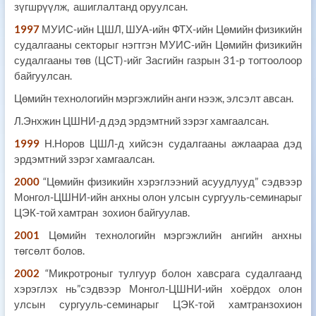
зүгшрүүлж, ашиглалтанд оруулсан.
1997
МУИС-ийн ЦШЛ, ШУА-ийн ФТХ-ийн Цөмийн физикийн
судалгааны секторыг нэгтгэн МУИС-ийн Цөмийн физикийн
судалгааны төв (ЦСТ)-ийг Засгийн газрын 31-р тогтоолоор
байгуулсан.
Цөмийн технологийн мэргэжлийн анги нээж, элсэлт авсан.
Л.Энхжин ЦШНИ-д дэд эрдэмтний зэрэг хамгаалсан.
1999
Н.Норов ЦШЛ-д хийсэн судалгааны ажлаараа дэд
эрдэмтний зэрэг хамгаалсан.
2000
“Цөмийн физикийн хэрэглээний асуудлууд” сэдвээр
Монгол-ЦШНИ-ийн анхны олон улсын сургууль-семинарыг
ЦЭК-той хамтран зохион байгуулав.
2001
Цөмийн технологийн мэргэжлийн ангийн анхны
төгсөлт болов.
2002
“Микротроныг тулгуур болон хавсрага судалгаанд
хэрэглэх нь”сэдвээр Монгол-ЦШНИ-ийн хоёрдох олон
улсын сургууль-семинарыг ЦЭК-той хамтранзохион