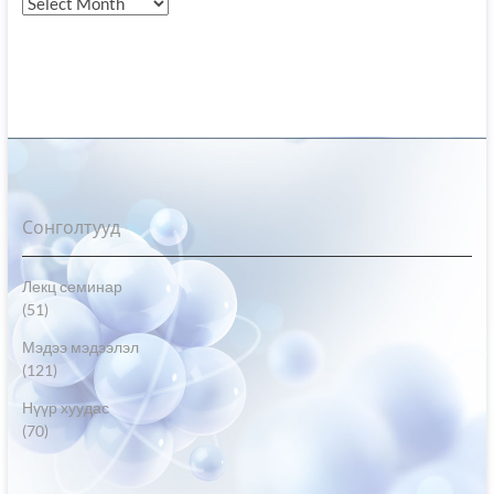
Хайлт
Сонголтууд
Лекц семинар
(51)
Мэдээ мэдээлэл
(121)
Нүүр хуудас
(70)