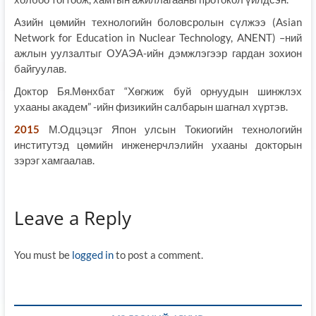
Азийн цөмийн технологийн боловсролын сүлжээ (Asian
Network for Education in Nuclear Technology, ANENT) –ний
ажлын уулзалтыг ОУАЭА-ийн дэмжлэгээр гардан зохион
байгуулав.
Доктор Бя.Мөнхбат “Хөгжиж буй орнуудын шинжлэх
ухааны академ” -ийн физикийн салбарын шагнал хүртэв.
2015
М.Одцэцэг Япон улсын Токиогийн технологийн
институтэд цөмийн инженерчлэлийн ухааны докторын
зэрэг хамгаалав.
Leave a Reply
You must be
logged in
to post a comment.