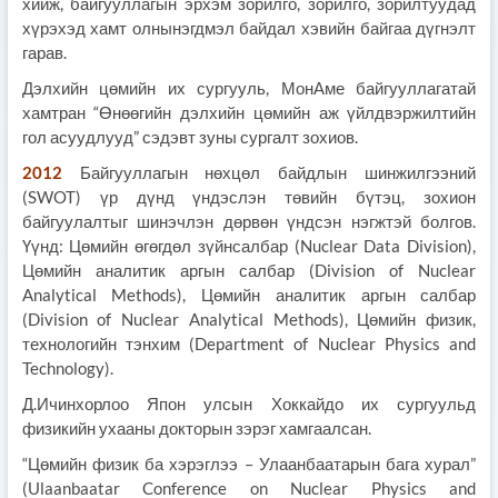
хийж, байгууллагын эрхэм зорилго, зорилго, зорилтуудад
хүрэхэд хамт олнынэгдмэл байдал хэвийн байгаа дүгнэлт
гарав.
Дэлхийн цөмийн их сургууль, МонАме байгууллагатай
хамтран “Өнөөгийн дэлхийн цөмийн аж үйлдвэржилтийн
гол асуудлууд” сэдэвт зуны сургалт зохиов.
2012
Байгууллагын нөхцөл байдлын шинжилгээний
(SWOT) үр дүнд үндэслэн төвийн бүтэц, зохион
байгуулалтыг шинэчлэн дөрвөн үндсэн нэгжтэй болгов.
Үүнд: Цөмийн өгөгдөл зүйнсалбар (Nuclear Data Division),
Цөмийн аналитик аргын салбар (Division of Nuclear
Analytical Methods), Цөмийн аналитик аргын салбар
(Division of Nuclear Analytical Methods), Цөмийн физик,
технологийн тэнхим (Department of Nuclear Physics and
Technology).
Д.Ичинхорлоо Япон улсын Хоккайдо их сургуульд
физикийн ухааны докторын зэрэг хамгаалсан.
“Цөмийн физик ба хэрэглээ – Улаанбаатарын бага хурал”
(Ulaanbaatar Conference on Nuclear Physics and