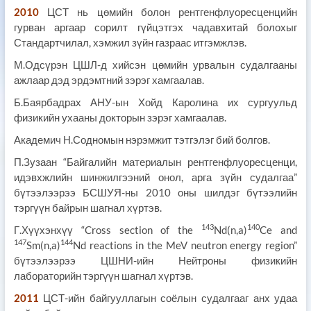
2010
ЦСТ нь цөмийн болон рентгенфлуоресценцийн
гурван аргаар сорилт гүйцэтгэх чадавхитай болохыг
Стандартчилал, хэмжил зүйн газраас итгэмжлэв.
М.Одсүрэн ЦШЛ-д хийсэн цөмийн урвалын судалгааны
ажлаар дэд эрдэмтний зэрэг хамгаалав.
Б.Баярбадрах АНУ-ын Хойд Каролина их сургуульд
физикийн ухааны докторын зэрэг хамгаалав.
Академич Н.Содномын нэрэмжит тэтгэлэг бий болгов.
П.Зузаан “Байгалийн материалын рентгенфлуоресценци,
идэвхжлийн шинжилгээний онол, арга зүйн судалгаа”
бүтээлээрээ БСШУЯ-ны 2010 оны шилдэг бүтээлийн
тэргүүн байрын шагнал хүртэв.
143
140
Г.Хүүхэнхүү “Cross section of the
Nd(n,a)
Ce and
147
144
Sm(n,a)
Nd reactions in the MeV neutron energy region”
бүтээлээрээ ЦШНИ-ийн Нейтроны физикийн
лабораторийн тэргүүн шагнал хүртэв.
2011
ЦСТ-ийн байгууллагын соёлын судалгааг анх удаа