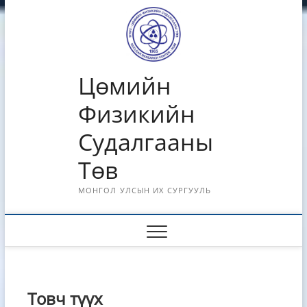
Skip
to
content
Цөмийн
Физикийн
Судалгааны
Төв
МОНГОЛ УЛСЫН ИХ СУРГУУЛЬ
Товч түүх