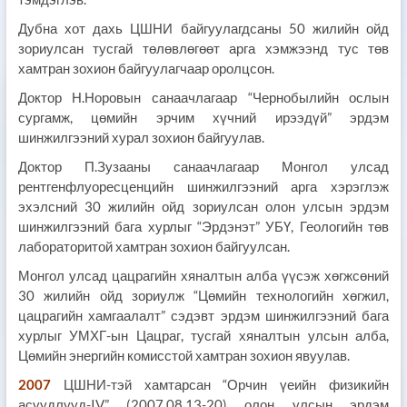
Дубна хот дахь ЦШНИ байгуулагдсаны 50 жилийн ойд
зориулсан тусгай төлөвлөгөөт арга хэмжээнд тус төв
хамтран зохион байгуулагчаар оролцсон.
Доктор Н.Норовын санаачлагаар “Чернобылийн ослын
сургамж, цөмийн эрчим хүчний ирээдүй” эрдэм
шинжилгээний хурал зохион байгуулав.
Доктор П.Зузааны санаачлагаар Монгол улсад
рентгенфлуоресценцийн шинжилгээний арга хэрэглэж
эхэлсний 30 жилийн ойд зориулсан олон улсын эрдэм
шинжилгээний бага хурлыг “Эрдэнэт” УБҮ, Геологийн төв
лабораторитой хамтран зохион байгуулсан.
Монгол улсад цацрагийн хяналтын алба үүсэж хөгжсөний
30 жилийн ойд зориулж “Цөмийн технологийн хөгжил,
цацрагийн хамгаалалт” сэдэвт эрдэм шинжилгээний бага
хурлыг УМХГ-ын Цацраг, тусгай хяналтын улсын алба,
Цөмийн энергийн комисстой хамтран зохион явуулав.
2007
ЦШНИ-тэй хамтарсан “Орчин үеийн физикийн
асуудлууд-IV” (2007.08.13-20) олон улсын эрдэм