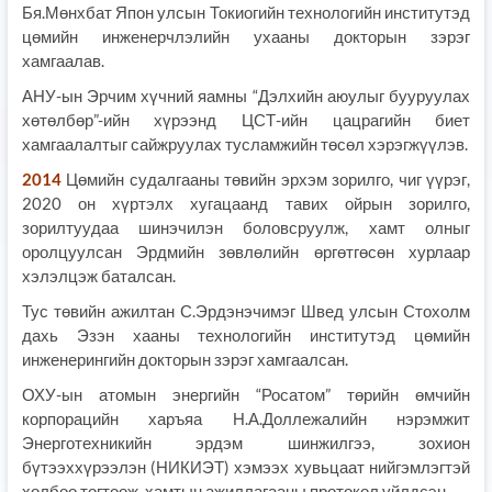
Бя.Мөнхбат Япон улсын Токиогийн технологийн институтэд
цөмийн инженерчлэлийн ухааны докторын зэрэг
хамгаалав.
АНУ-ын Эрчим хүчний яамны “Дэлхийн аюулыг бууруулах
хөтөлбөр”-ийн хүрээнд ЦСТ-ийн цацрагийн биет
хамгаалалтыг сайжруулах тусламжийн төсөл хэрэгжүүлэв.
2014
Цөмийн судалгааны төвийн эрхэм зорилго, чиг үүрэг,
2020 он хүртэлх хугацаанд тавих ойрын зорилго,
зорилтуудаа шинэчилэн боловсруулж, хамт олныг
оролцуулсан Эрдмийн зөвлөлийн өргөтгөсөн хурлаар
хэлэлцэж баталсан.
Тус төвийн ажилтан С.Эрдэнэчимэг Швед улсын Стохолм
дахь Эзэн хааны технологийн институтэд цөмийн
инженерингийн докторын зэрэг хамгаалсан.
ОХУ-ын атомын энергийн “Росатом” төрийн өмчийн
корпорацийн харъяа Н.А.Доллежалийн нэрэмжит
Энерготехникийн эрдэм шинжилгээ, зохион
бүтээххүрээлэн (НИКИЭТ) хэмээх хувьцаат нийгэмлэгтэй
холбоо тогтоож, хамтын ажиллагааны протокол үйлдсэн.