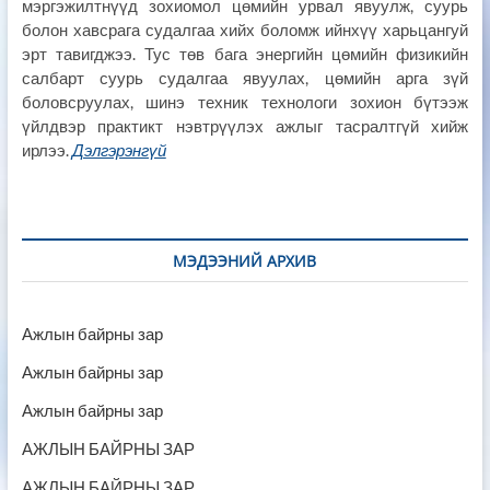
мэргэжилтнүүд зохиомол цөмийн урвал явуулж, суурь
болон хавсрага судалгаа хийх боломж ийнхүү харьцангуй
эрт тавигджээ. Тус төв бага энергийн цөмийн физикийн
салбарт суурь судалгаа явуулах, цөмийн арга зүй
боловсруулах, шинэ техник технологи зохион бүтээж
үйлдвэр практикт нэвтрүүлэх ажлыг тасралтгүй хийж
ирлээ.
Дэлгэрэнгүй
МЭДЭЭНИЙ АРХИВ
Ажлын байрны зар
Ажлын байрны зар
Ажлын байрны зар
АЖЛЫН БАЙРНЫ ЗАР
АЖЛЫН БАЙРНЫ ЗАР