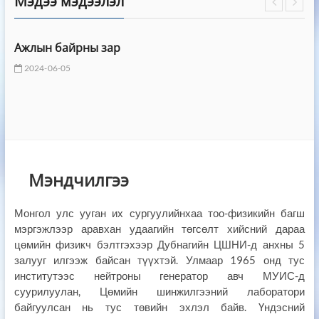
Мэдээ мэдээлэл
Ажлын байрны зар
2024-06-05
Мэндчилгээ
Монгол улс ууган их сургуулийнхаа тоо-физикийн багш
мэргэжлээр аравхан удаагийн төгсөлт хийсний дараа
цөмийн физикч бэлтгэхээр Дубнагийн ЦШНИ-д анхны 5
залууг илгээж байсан түүхтэй. Улмаар 1965 онд тус
институтээс нейтроны генератор авч МУИС-д
суурилуулан, Цөмийн шинжилгээний лаборатори
байгуулсан нь тус төвийн эхлэл байв. Үндэсний