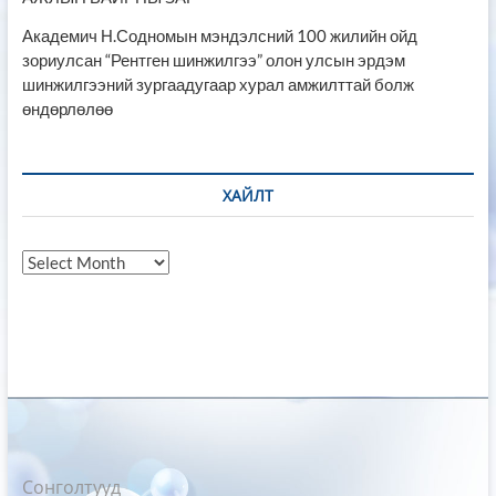
Академич Н.Содномын мэндэлсний 100 жилийн ойд
зориулсан “Рентген шинжилгээ” олон улсын эрдэм
шинжилгээний зургаадугаар хурал амжилттай болж
өндөрлөлөө
ХАЙЛТ
Хайлт
Сонголтууд