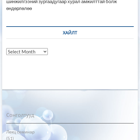
шинжилгээний зургаадугаар хурал амжилттай болж
өндөрлөлөө
ХАЙЛТ
Хайлт
Сонголтууд
Лекц семинар
(51)