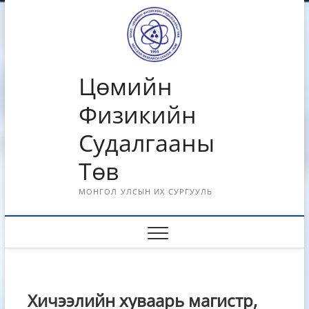
Skip
to
content
Цөмийн
Физикийн
Судалгааны
Төв
МОНГОЛ УЛСЫН ИХ СУРГУУЛЬ
Хичээлийн хуваарь магистр,