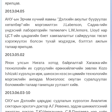
ярилцав.
2013.04.05
АНУ-ын Эрчим хүчний яамны “Дэлхийн аюулыг бууруулах
хөтөлбөр”-ийн мэргэжилтэн J.Labenson, Садиа-гийн
үндэсний лабораторийн төлөөлөгч L.W.Jemore, Lloyd нар
ЦСТ-ийн цацрагийн биет хамгаалалтыг сайжруулах төсөл
хэрэгжүүлэх болсон тухай мэдэгдэж, бэлтгэл ажлын
талаар ярилцав.
2013.05.02
Япон улсын Нигата хотод байрлалтай Хагаока-ийн
технологийн их сургуулийн ерөнхийлөгчийн зөвлөх Kozo
Ishizaki хүрэлцэн ирж, шинэхэн нээсэн цөмийн технологийн
мэргэжлийн ангидаа Монголоос оюутан суралцуулах
боломжийн талаар танилцах уулзалт хийв.
2013.06.03-10
ОХУ-ын Дэлхийн царцдас судлалын хүрээлэн Аналитик
секторын эрхлэгч доктор А.Г.Ревенко, эрдэм шинжилгээний
ажилтан доктор Т.Ю.Черкашина, С.В.Пантеева нар хоёр