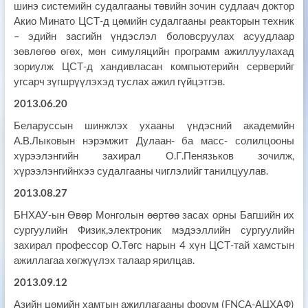
шинэ системийн судалгааны төвийн зочин судлаач доктор
Акио Минато ЦСТ-д цөмийн судалгааны реакторын техник
– эдийн засгийн үндэслэл боловсруулах асуудлаар
зөвлөгөө өгөх, мөн симуляцийн программ ажиллуулахад
зориулж ЦСТ-д хандивласан компьютерийн серверийг
угсарч зүгшрүүлэхэд туслах ажил гүйцэтгэв.
2013.06.20
Беларуссын шинжлэх ухааны үндэсний академийн
А.В.Лыковын нэрэмжит Дулаан- ба масс- солилцооны
хүрээлэнгийн захирал О.Г.Пенязьков зочилж,
хүрээлэнгийнхээ судалгааны чиглэлийг танилцуулав.
2013.08.27
БНХАУ-ын Өвөр Монголын өөртөө засах орны Багшийн их
сургуулийн Физик,электроник мэдээллийн сургуулийн
захирал профессор О.Төгс нарын 4 хүн ЦСТ-тай хамстын
ажиллагаа хөгжүүлэх талаар ярилцав.
2013.09.12
Азийн цөмийн хамтын ажиллагааны форум (FNCA-АЦХАФ)