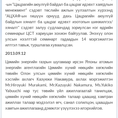
-ын “Цацрагийн аюулгүй байдал ба цацраг идэвхт хаягдлын
менежмент” сэдэвт төслийн ажлын уулзалтын хүрээнд
“АЦХАФ-ын гишүүн орнууд дахь Цацрагийн аюулгүй
байдлын хяналт ба цацраг идэвхт изотопын шинжилгээ/
хяналт” сэдэвт залуу судлаачдад зориулсан нэг өдрийн
семинарыг ЦСТ хариуцан зохион байгуулав. Энэхүү олон
улсын нээлттэй семинарт гадаадын 14 мэргэжилтэн
илтгэл тавьж, туршлагаа хуваалцсан.
2013.09.12
Цөмийн энергийн газрын шугамаар ирсэн Японы атомын
энергийн агентлагийн Цөмийн хүний нөөцийн хөгжлийн
төвийн Олон улсын цөмийн хүний нөөцийн хөгжлийн
хэсгийн ахлагч Казүюки Накамура, ахлах мэргэжилтэн
Mr.Hiroyuki Murakami, Mr.Kazuyuki Nakamura, Ms.Yukiko
Yabuuchi нар тус төвийн үйл ажиллагаатай танилцаж,
цөмийн хүний нөөцийн хөгжлийн талаар цаашид хамтран
ажиллах талаар мэдээлэл өгч, санал солилцон, цаашдын
хамтын ажиллагаанд дэмжлэг үзүүлэхээ илэрхийлэв.