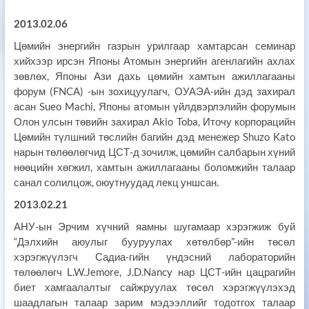
2013.02.06
Цөмийн энергийн газрын урилгаар хамтарсан семинар
хийхээр ирсэн Японы Атомын энергийн агенлагийн ахлах
зөвлөх, Японы Ази дахь цөмийн хамтын ажиллагааны
форум (FNCA) -ын зохицуулагч, ОУАЭА-ийн дэд захирал
асан Sueо Machi, Японы атомын үйлдвэрлэлийн форумын
Олон улсын төвийн захирал Akio Toba, Иточу корпорацийн
Цөмийн түлшний төслийн багийн дэд менежер Shuzo Kato
нарын төлөөлөгчид ЦСТ-д зочилж, цөмийн салбарын хүний
нөөцийн хөгжил, хамтын ажиллагааны боломжийн талаар
санал солилцож, оюутнуудад лекц уншсан.
2013.02.21
АНУ-ын Эрчим хүчний яамны шугамаар хэрэгжиж буй
“Дэлхийн аюулыг бууруулах хөтөлбөр”-ийн төсөл
хэрэгжүүлэгч Садиа-гийн үндэсний лабораторийн
төлөөлөгч L.W.Jemore, J.D.Nancy нар ЦСТ-ийн цацрагийн
биет хамгаалалтыг сайжруулах төсөл хэрэгжүүлэхэд
шаадлагын талаар зарим мэдээллийг тодотгох талаар