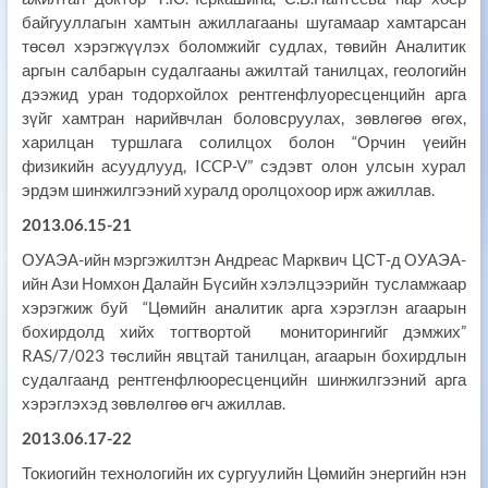
байгууллагын хамтын ажиллагааны шугамаар хамтарсан
төсөл хэрэгжүүлэх боломжийг судлах, төвийн Аналитик
аргын салбарын судалгааны ажилтай танилцах, геологийн
дээжид уран тодорхойлох рентгенфлуоресценцийн арга
зүйг хамтран нарийвчлан боловсруулах, зөвлөгөө өгөх,
харилцан туршлага солилцох болон “Орчин үеийн
физикийн асуудлууд, ICCP-V” сэдэвт олон улсын хурал
эрдэм шинжилгээний хуралд оролцохоор ирж ажиллав.
2013.06.15-21
ОУАЭА-ийн мэргэжилтэн Андреас Марквич ЦСТ-д ОУАЭА-
ийн Ази Номхон Далайн Бүсийн хэлэлцээрийн тусламжаар
хэрэгжиж буй “Цөмийн аналитик арга хэрэглэн агаарын
бохирдолд хийх тогтвортой мониторингийг дэмжих”
RAS/7/023 төслийн явцтай танилцан, агаарын бохирдлын
судалгаанд рентгенфлюоресценцийн шинжилгээний арга
хэрэглэхэд зөвлөлгөө өгч ажиллав.
2013.06.17-22
Токиогийн технологийн их сургуулийн Цөмийн энергийн нэн