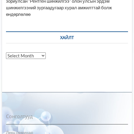
зориулсан “Рентген шинжилгээ” олон улсын эрдэм
шинжилгээний зургаадугаар хурал амжилттай болж
өндөрлөлөө
ХАЙЛТ
Хайлт
Сонголтууд
Лекц семинар