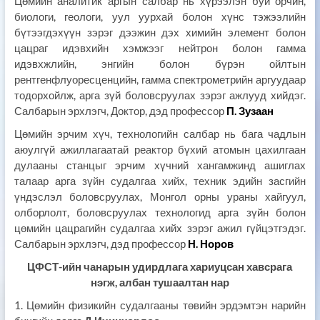
Цөмийн аналитик аргын салбар нь хүрээлэн буй орчин,
биологи, геологи, уул уурхай болон хүнс тэжээлийн
бүтээгдэхүүн зэрэг дээжин дэх химийн элемент болон
цацраг идэвхийн хэмжээг нейтрон болон гамма
идэвхжлийн, энгийн болон бүрэн ойлтын
рентгенфлуоресценцийн, гамма спектрометрийн аргуудаар
тодорхойлж, арга зүй боловсруулах зэрэг ажлууд хийдэг.
Салбарын эрхлэгч, Доктор, дэд профессор
П. Зузаан
Цөмийн эрчим хүч, технологийн салбар нь бага чадлын
аюулгүй ажиллагаатай реактор бүхий атомын цахилгаан
дулааны станцыг эрчим хүчний хангамжинд ашиглах
талаар арга зүйн судалгаа хийх, техник эдийн засгийн
үндэслэл боловсруулах, Монгол орны ураны хайгуул,
олборлолт, боловсруулах технологид арга зүйн болон
цөмийн цацрагийн судалгаа хийх зэрэг ажил гүйцэтгэдэг.
Салбарын эрхлэгч, дэд профессор
Н. Норов
ЦФСТ-ийн чанарын удирдлага хариуцсан хавсрага
нэгж, албан тушаалтан нар
1. Цөмийн физикийн судалгааны төвийн эрдэмтэн нарийн