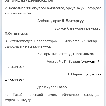
бичгийн дарга
Д.Ичинхорлоо
2. Хөдөлмөрийн аюулгүй ажиллагаа, эрүүл ахуйн асуудал
хариуцсан алба:
Албаны дарга:
Д. Баатархүү
Зохион байгуулагч менежер:
П.Отгонпүрэв
3. Итгэмжлэгдсэн лабораторийн шинжилгээний чанарын
удирдлагын мэргэжилтнүүд:
Чанарын менежер:
Д. Шагжжамба
Арга зүйч:
П. Зузаан
(элементийн
шинжилгээ)
Н.Норов
(цацрагийн
шинжилгээ)
Дээж хүлээн авагч:
4. Төвийн ерөнхий ажил, үйлчилгээ хариуцсан
мэргэжилтнүүд: