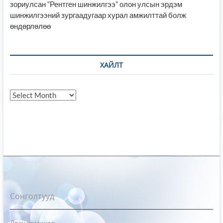
зориулсан “Рентген шинжилгээ” олон улсын эрдэм
шинжилгээний зургаадугаар хурал амжилттай болж
өндөрлөлөө
ХАЙЛТ
Хайлт
Сонголтууд
Лекц семинар