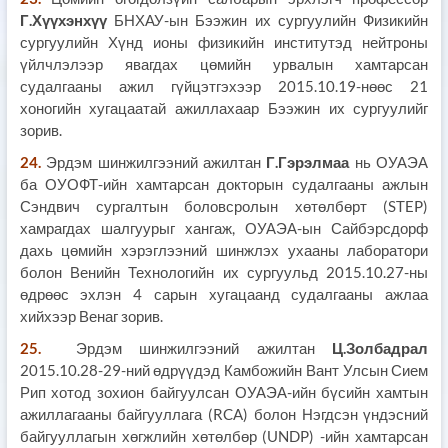
Г.Хүүхэнхүү
БНХАУ-ын Бээжин их сургуулийн Физикийн
сургуулийн Хүнд ионы физикийн институтэд нейтроны
үйлчлэлээр явагдах цөмийн урвалын хамтарсан
судалгааны ажил гүйцэтгэхээр 2015.10.19-нөөс 21
хоногийн хугацаатай ажиллахаар Бээжин их сургуулийг
зорив.
24.
Эрдэм шинжилгээний ажилтан
Г.Гэрэлмаа
нь ОУАЭА
ба ОУОФТ-ийн хамтарсан докторын судалгааны ажлын
Сэндвич сургалтын боловсролын хөтөлбөрт (STEP)
хамрагдах шалгуурыг хангаж, ОУАЭА-ын Сайбэрсдорф
дахь цөмийн хэрэглээний шинжлэх ухааны лаборатори
болон Венийн Технологийн их сургуульд 2015.10.27-ны
өдрөөс эхлэн 4 сарын хугацаанд судалгааны ажлаа
хийхээр Венаг зорив.
25.
Эрдэм шинжилгээний ажилтан
Ц.Золбадрал
2015.10.28-29-ний өдрүүдэд Камбожийн Вант Улсын Сием
Рип хотод зохион байгуулсан ОУАЭА-ийн бүсийн хамтын
ажиллагааны байгууллага (RCA) болон Нэгдсэн үндэсний
байгууллагын хөгжлийн хөтөлбөр (UNDP) -ийн хамтарсан