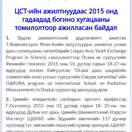
ЦСТ-ийн ажилтнуудаас 2015 онд
гадаадад богино хугацааны
томилолтоор ажилласан байдал
1.
Эрдэм шинжилгээний дадлагажигч ажилтан
Т.Жамъянсүрэн Япон-Азийн залуучуудын шинжлэх ухаан
дахь солилцооны хөтөлбөрийн (Japan-Asia Youth Exchange
Program in Science) санхүүжилтээр Осака их сургуулийн
Физикийн тэнхмээс 2015 оны 01 дүгээр сарын 18-27-ны
өдрүүдэд зохион байгуулсан “Осака дахь цацрагийн
хэмжилтийн олон улсын сургуулийн Сакура хөтөлбөр”-ийн
(SAKURA program on international School on Radiation
Measurements in Osaka) сургалтад оролцоод ирэв.
2.
Цөмийн өгөгдөлзүйн салбарын эрхлэгч профессор
Г.Хүүхэнхүү 2015 оны 02 дугаар сарын 18- 25-ны -ны
өдрүүдэд Дубна хот дахь Цөмийн Шинжилгээний Нэгдсэн
Институт (ЦШНИ) -ийн Эрдмийн зөвлөлийн 117 дугаар
чуулганд тус зөвлөлийн гишүүний хувиар оролцож, ЦШНИ-
ийн олон улсын эрдэм шинжилгээний хамтын ажиллагааны