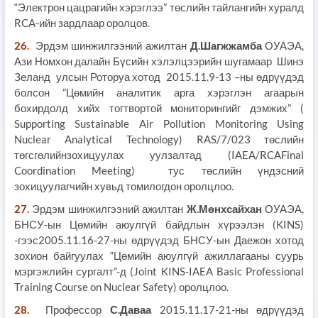
“Электрон цацрагийн хэрэглээ” төслийн тайлангийн хуралд
RCA-ийн зардлаар оролцов.
26.
Эрдэм шинжилгээний ажилтан
Д.Шагжжамба
ОУАЭА,
Ази Номхон далайн Бүсийн хэлэлцээрийн шугамаар Шинэ
Зеланд улсын Роторуа хотод 2015.11.9-13 –ны өдрүүдэд
болсон ”Цөмийн аналитик арга хэрэглэн агаарын
бохирдолд хийх тогтвортой мониторингийг дэмжих” (
Supporting Sustainable Air Pollution Monitoring Using
Nuclear Analytical Technology) RAS/7/023 төслийн
төгсгөлийнзохицуулах уулзалтад (IAEA/RCAFinal
Coordination Meeting) тус төслийн үндэсний
зохицуулагчийн хувьд томилогдон оролцлоо.
27.
Эрдэм шинжилгээний ажилтан
Ж.Мөнхсайхан
ОУАЭА,
БНСУ-ын Цөмийн аюулгүй байдлын хүрээлэн (KINS)
-гээс2005.11.16-27-ны өдрүүдэд БНСУ-ын Даежон хотод
зохион байгуулах “Цөмийн аюулгүй ажиллагааны суурь
мэргэжлийн сургалт”-д (Joint KINS-IAEA Basic Professional
Training Course on Nuclear Safety) оролцлоо.
28.
Профессор
С.Даваа
2015.11.17-21-ны өдрүүдэд