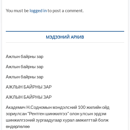
You must be
logged in
to post a comment.
МЭДЭЭНИЙ АРХИВ
Ажлын байрны зар
Ажлын байрны зар
Ажлын байрны зар
АЖЛЫН БАЙРНЫ ЗАР
АЖЛЫН БАЙРНЫ ЗАР
Академич Н.Содномын мэндэлсний 100 жилийн ойд
зориулсан “Рентген шинжилгээ” олон улсын эрдэм
шинжилгээний зургаадугаар хурал амжилттай болж
өндөрлөлөө