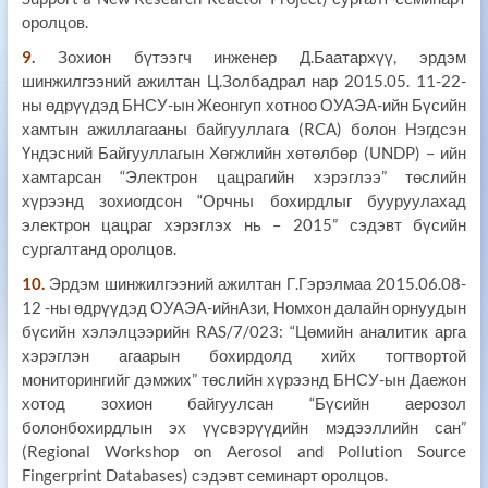
оролцов.
9.
Зохион бүтээгч инженер Д.Баатархүү, эрдэм
шинжилгээний ажилтан Ц.Золбадрал нар 2015.05. 11-22-
ны өдрүүдэд БНСУ-ын Жеонгуп хотноо ОУАЭА-ийн Бүсийн
хамтын ажиллагааны байгууллага (RCA) болон Нэгдсэн
Үндэсний Байгууллагын Хөгжлийн хөтөлбөр (UNDP) – ийн
хамтарсан “Электрон цацрагийн хэрэглээ” төслийн
хүрээнд зохиогдсон “Орчны бохирдлыг бууруулахад
электрон цацраг хэрэглэх нь – 2015” сэдэвт бүсийн
сургалтанд оролцов.
10.
Эрдэм шинжилгээний ажилтан Г.Гэрэлмаа 2015.06.08-
12 -ны өдрүүдэд ОУАЭА-ийнАзи, Номхон далайн орнуудын
бүсийн хэлэлцээрийн RAS/7/023: “Цөмийн аналитик арга
хэрэглэн агаарын бохирдолд хийх тогтвортой
мониторингийг дэмжих” төслийн хүрээнд БНСУ-ын Даежон
хотод зохион байгуулсан “Бүсийн аерозол
болонбохирдлын эх үүсвэрүүдийн мэдээллийн сан”
(Regional Workshop on Aerosol and Pollution Source
Fingerprint Databases) сэдэвт семинарт оролцов.