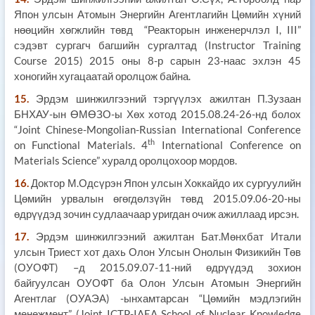
Япон улсын Атомын Энергийн Агентлагийн Цөмийн хүний
нөөцийн хөгжлийн төвд “Реакторын инженерчлэл I, III”
сэдэвт сургагч багшийн сургалтад (Instructor Training
Course 2015) 2015 оны 8-р сарын 23-наас эхлэн 45
хоногийн хугацаатай оролцож байна.
15.
Эрдэм шинжилгээний тэргүүлэх ажилтан П.Зузаан
БНХАУ-ын ӨМӨЗО-ы Хөх хотод 2015.08.24-26-нд болох
“Joint Chinese-Mongolian-Russian International Conference
th
on Functional Materials. 4
International Conference on
Materials Science” хуралд оролцохоор мордов.
16.
Доктор М.Одсүрэн Япон улсын Хоккайдо их сургуулийн
Цөмийн урвалын өгөгдөлзүйн төвд 2015.09.06-20-ны
өдрүүдэд зочин судлаачаар уригдан очиж ажиллаад ирсэн.
17.
Эрдэм шинжилгээний ажилтан Бат.Мөнхбат Итали
улсын Триест хот дахь Олон Улсын Онолын Физикийн Төв
(ОУОФТ) –д 2015.09.07-11-ний өдрүүдэд зохион
байгуулсан ОУОФТ ба Олон Улсын Атомын Энергийн
Агентлаг (ОУАЭА) -ынхамтарсан “Цөмийн мэдлэгийн
менежмент” (Joint ICTP-IAEA School of Nuclear Knowledge