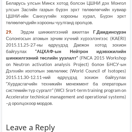
Беларусь улсын Минск хотод болсон ЦШНИ дэх Монгол
улсын Засгийн газрын бүрэн эрхт төлөөлөгчийн хувиар
ЦШНИ-ийн Санхүүгийн хорооны хурал, Бүрэн эрхт
төлөөлөгчдийн хорооны чуулганд оролцов.
29.
Эрдэм шинжилгээний ажилтан
Г.Дамдинсүрэн
Солонгосын атомын эрчим хүчний хүрээлэнгээс (KAERI)
2015.11.25-27-ны өдрүүдэд Даежон хотод зохион
байгуулах
“АЦХАФ-ын Нейтрон идэвхжилийн
шинжилгээний төслийн уузлалт”
(FNCA 2015 Workshop
on Neutron activation analysis Project) болон БНСУ-ын
Дэлхийн изотопын зөвлөлөөс (World Council of Isotopes)
2015.11.30-12.11-ний өдрүүдэд зохион байгуулах
“Хурдасгагчийн техникийн менежмент ба операторын
системийн түр сургалт” (WCI Srort-term training program on
Accelerator techinical management and operational systems)
–д оролцохоор мордов.
Leave a Reply