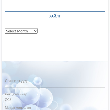
ХАЙЛТ
Хайлт
Сонголтууд
Лекц семинар
(51)
Мэдээ мэдээлэл