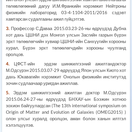
төлөвлөгөөний дагуу И.М.Франкийн нэрэмжит Нейтроны
физикийн лабораторид 03-4-1104-2011/2016 сэдэвт
хамтарсан судалгааны ажил гүйцэтгэв.
3.
Профессор С.Даваа 2015.03.23-26-ны өдрүүдэд Дубна
хот дахь ЦШНИ дэх Монгол улсын Засгийн газрын бүрэн
эрхт төлөөлөгчийн хувиар ЦШНИ-ийн Санхүүгийн хорооны
хурал, Бүрэн эрхт төлөөлөгчдийн хорооны чуулганд
оролцов.
4.
ЦФСТ-ийн эрдэм шинжилгээний ажилтандоктор
М.Одсүрэн 2015.03.07-29 өдрүүдэд Япон улсын Киото хот
дахь Юкавагийн нэрэмжит Онолын физикийн институтэд
зочин судлаачаар уригдан ажиллав.
5.
Эрдэм шинжилгээний ажилтан доктор М.Одсүрэн
2015.06.24-27-ны өдрүүдэд БНХАУ-ын Бээжин хотноо
зохион байгуулагдсан (The 13th international symposium on
Origin of Matter and Evolution of Galaxies (OMEG2015) )
олон улсыг хуралд оролцон, аман болон ханын илтгэл
хэлэлцүүлэв.