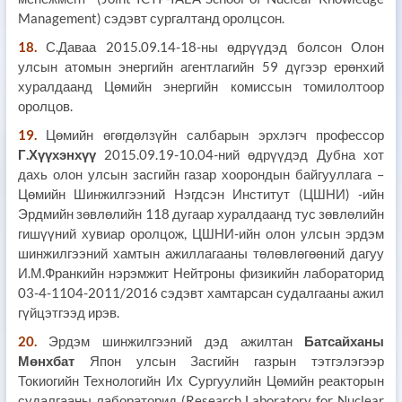
Management) сэдэвт сургалтанд оролцсон.
18.
С.Даваа 2015.09.14-18-ны өдрүүдэд болсон Олон
улсын атомын энергийн агентлагийн 59 дүгээр ерөнхий
хуралдаанд Цөмийн энергийн комиссын томилолтоор
оролцов.
19.
Цөмийн өгөгдөлзүйн салбарын эрхлэгч профессор
Г.Хүүхэнхүү
2015.09.19-10.04-ний өдрүүдэд Дубна хот
дахь олон улсын засгийн газар хоорондын байгууллага –
Цөмийн Шинжилгээний Нэгдсэн Институт (ЦШНИ) -ийн
Эрдмийн зөвлөлийн 118 дугаар хуралдаанд тус зөвлөлийн
гишүүний хувиар оролцож, ЦШНИ-ийн олон улсын эрдэм
шинжилгээний хамтын ажиллагааны төлөвлөгөөний дагуу
И.М.Франкийн нэрэмжит Нейтроны физикийн лабораторид
03-4-1104-2011/2016 сэдэвт хамтарсан судалгааны ажил
гүйцэтгээд ирэв.
20.
Эрдэм шинжилгээний дэд ажилтан
Батсайханы
Мөнхбат
Япон улсын Засгийн газрын тэтгэлэгээр
Токиогийн Технологийн Их Сургуулийн Цөмийн реакторын
судалгааны лабораторид (Research Laboratory for Nuclear