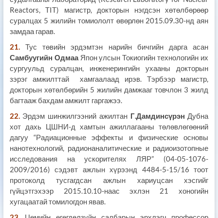
Reactors, TIT) магистр, докторын нэгдсэн хөтөлбөрөөр
суралцах 5 жилийн томиололт өвөрлөн 2015.09.30-нд аян
замдаа гарав.
21.
Тус төвийн эрдэмтэн нарийн бичгийн дарга асан
Самбуугийн Одмаа
Япон улсын Токиогийн технологийн их
сургуульд суралцан, инженерингийн ухааны докторын
зэрэг амжилттай хамгаалаад ирэв. Тэрбээр магистр,
докторын хөтөлбөрийн 5 жилийн дамжааг товчлон 3 жилд
багтааж бахдам амжилт гаргажээ.
22.
Эрдэм шинжилгээний ажилтан
Г.Дамдинсүрэн
Дубна
хот дахь ЦШНИ-д хамтын ажиллагааны төлөвлөгөөний
дагуу “Радиационные эффекты и физические основы
нанотехнологий, радионаналитические и радиоизотопные
исследования на ускорителях ЛЯР” (04-05-1076-
2009/2016) сэдэвт ажлын хүрээнд 4484-5-15/16 тоот
протоколд тусгагдсан ажлын хариуцсан хэсгийг
гүйцэтгэхээр 2015.10.10-наас эхлэн 21 хоногийн
хугацаатай томилогдон явав.
23.
Цөмийн өгөгдөлзүйн салбарын эрхлэгч профессор