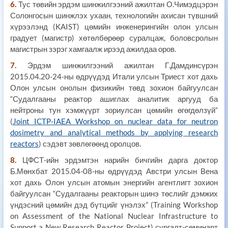
6.
Тус төвийн эрдэм шинжилгээний ажилтан О.Чимэдцэрэн
Солонгосын шинжлэх ухаан, технологийн ахисан түвшний
хүрээлэнд (KAIST) цөмийн инженерингийн олон улсын
градует (магистр) хөтөлбөрөөр суралцаж, боловсролын
магистрын зэрэг хамгаалж ирээд ажилдаа оров.
7.
Эрдэм шинжилгээний ажилтан Г.Дамдинсүрэн
2015.04.20-24-ны өдрүүдэд Итали улсын Триест хот дахь
Олон улсын онолын физикийн төвд зохион байгуулсан
“Судалгааны реактор ашиглах аналитик аргууд ба
нейтроны тун хэмжүүрт зориулсан цөмийн өгөгдөлзүй“
(
Joint ICTP-IAEA Workshop on nuclear data for neutron
dosimetry and analytical methods by applying research
reactors
) сэдэвт зөвлөгөөнд оролцов.
8.
ЦФСТ-ийн эрдэмтэн нарийн бичгийн дарга доктор
Б.Мөнхбат 2015.04-08-ны өдрүүдэд Австри улсын Вена
хот дахь Олон улсын атомын энергийн агентлигт зохион
байгуулсан “Судалгааны реакторын шинэ төслийг дэмжих
үндэсний цөмийн дэд бүтцийг үнэлэх” (Training Workshop
on Assessment of the National Nuclear Infrastructure to
Support a New Research Reactor Project) сургалт-семинарт