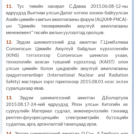
11.
Тус төвийн захирал С.Даваа 2015.06.08-12-ны
өдрүүдэд Вьетнам улсын Далат хотноо зохион байгуулсан
Азийн цөмийн хамтын ажиллагааны форум (АЦХАФ-FNCA)-
ын “Цөмийн төхөөрөмжийн аюулгүй ажиллагааны
менежемент” төсийн ажлын уулзалтад оролцов.
12.
Эрдэм шинжилгээний дэд ажилтан Г.Цэмбэлмаа
Солонгосын Цөмийн Аюулгүй байдлын хүрээлэнгийн
(KINS) тэтгэлэгээр Солонгосын шинжлэх ухаан,
технологийн ахисан түвшний хүрээлэнд (KAIST) олон
улсын цөмийн болон цацрагийн аюулгүй ажиллагааны
градуетхөтөлбөрт (International Nuclear and Radiation
Safety) мастерын зэрэг горилохоор 2015.08.01-нээс эхлэн
суралцахаар явав.
13.
Эрдэм шинжилгээний ажилтан Д.Болортуяа
2015.08.17-24-ний өдрүүдэд Япон улсын Китогийн их
сургуулийн Материал судлал, инженерчлэлийн тэнхимд
рентген-флуоресценцийн спектрометрийн бүтээцийн
судалгаа, арга, аргачлалтай танилцаад ирэв.
14.
Эрдэм шинжилгээний ажилтан О.Сүх, А.Төрболд нар