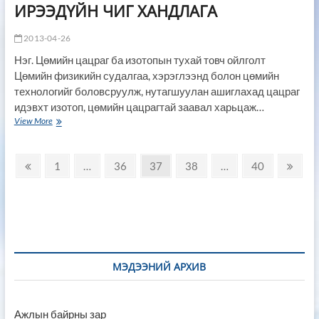
ИРЭЭДҮЙН ЧИГ ХАНДЛАГА
2013-04-26
Нэг. Цөмийн цацраг ба изотопын тухай товч ойлголт
Цөмийн физикийн судалгаа, хэрэглээнд болон цөмийн
технологийг боловсруулж, нутагшуулан ашиглахад цацраг
идэвхт изотоп, цөмийн цацрагтай заавал харьцаж…
МОНГОЛ
View More
ДАХЬ
ЦӨМИЙН
Posts
ТЕХНОЛОГИЙН
Previous
Page
Page
Page
Page
Page
Next
1
…
36
37
38
…
40
ҮҮСЭЛ,
page
page
navigation
ХӨГЖИЛ,
ИРЭЭДҮЙН
ЧИГ
ХАНДЛАГА
МЭДЭЭНИЙ АРХИВ
Ажлын байрны зар