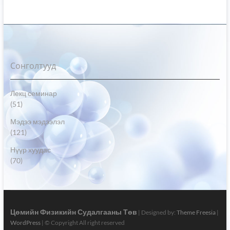
Сонголтууд
Лекц семинар
(51)
Мэдээ мэдээлэл
(121)
Нүүр хуудас
(70)
Цөмийн Физикийн Судалгааны Төв
| Designed by:
Theme Freesia
|
WordPress
| © Copyright All right reserved