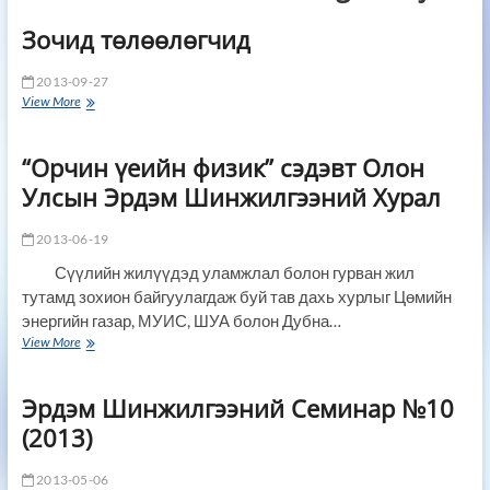
Зочид төлөөлөгчид
2013-09-27
Зочид
View More
төлөөлөгчид
“Орчин үеийн физик” сэдэвт Олон
Улсын Эрдэм Шинжилгээний Хурал
2013-06-19
Сүүлийн жилүүдэд уламжлал болон гурван жил
тутамд зохион байгуулагдаж буй тав дахь хурлыг Цөмийн
энергийн газар, МУИС, ШУА болон Дубна…
“Орчин
View More
үеийн
физик”
Эрдэм Шинжилгээний Семинар №10
сэдэвт
Олон
(2013)
Улсын
Эрдэм
Шинжилгээний
2013-05-06