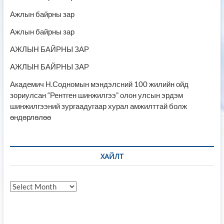
Ажлын байрны зар
Ажлын байрны зар
АЖЛЫН БАЙРНЫ ЗАР
АЖЛЫН БАЙРНЫ ЗАР
Академич Н.Содномын мэндэлсний 100 жилийн ойд
зориулсан “Рентген шинжилгээ” олон улсын эрдэм
шинжилгээний зургаадугаар хурал амжилттай болж
өндөрлөлөө
ХАЙЛТ
Хайлт