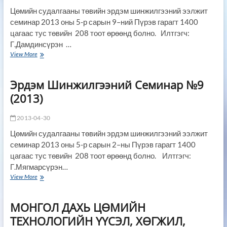
Хурал
Цөмийн судалгааны төвийн эрдэм шинжилгээний ээлжит
семинар 2013 оны 5-р сарын 9–ний Пүрэв гарагт 1400
цагаас тус төвийн 208 тоот өрөөнд болно. Илтгэгч:
Г.Дамдинсүрэн …
Эрдэм
View More
Шинжилгээний
Семинар
Эрдэм Шинжилгээний Семинар №9
№10
(2013)
(2013)
2013-04-30
Цөмийн судалгааны төвийн эрдэм шинжилгээний ээлжит
семинар 2013 оны 5-р сарын 2–ны Пүрэв гарагт 1400
цагаас тус төвийн 208 тоот өрөөнд болно. Илтгэгч:
Г.Мягмарсүрэн…
Эрдэм
View More
Шинжилгээний
Семинар
МОНГОЛ ДАХЬ ЦӨМИЙН
№9
(2013)
ТЕХНОЛОГИЙН ҮҮСЭЛ, ХӨГЖИЛ,